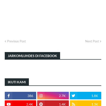
Previous Post
Next Post
JARKOMLUHDES DI FACEBOOK
IKUTI KAMI
386
2.7K
1.8K
2.4K
1.4K
1.3K