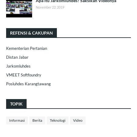
Apa itu Jarkomluhdes? Saksikan Videonya
November 22, 2019
REFENSI & CAKUPAN
Kementerian Pertanian
Distan Jabar
Jarkomluhdes
VMEET Softfoundry
Posluhdes Karangtawang
TOPIK
Informasi
Berita
Teknologi
Video